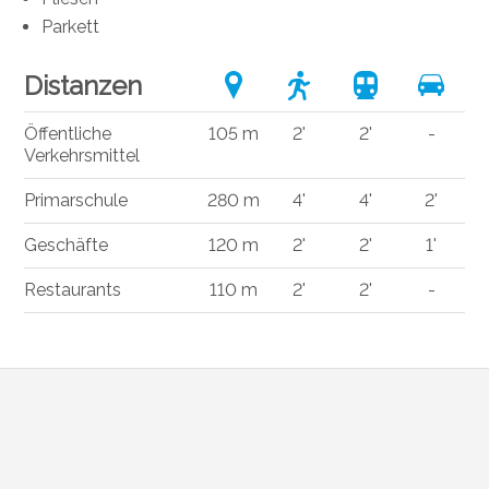
Parkett
Distanzen
Öffentliche
105 m
2'
2'
-
Verkehrsmittel
Primarschule
280 m
4'
4'
2'
Geschäfte
120 m
2'
2'
1'
Restaurants
110 m
2'
2'
-