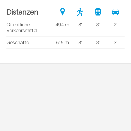
Distanzen
Öffentliche
494 m
8'
8'
2'
Verkehrsmittel
Geschäfte
515 m
8'
8'
2'