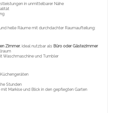
stleistungen in unmittelbarer Nähe
alität
ung
und helle Räume mit durchdachter Raumaufteilung:
gen Zimmer
, ideal nutzbar als
Büro oder Gästezimmer
llraum
t Waschmaschine und Tumbler
n Küchengeräten
che Stunden
e
mit Markise und Blick in den gepflegten Garten