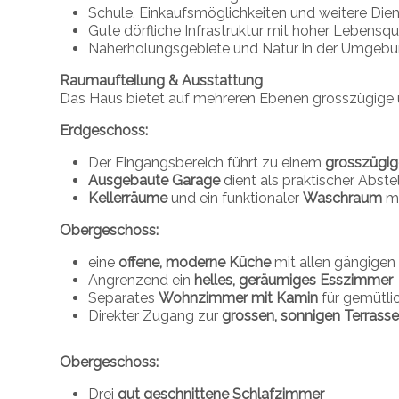
Schule, Einkaufsmöglichkeiten und weitere Dien
Gute dörfliche Infrastruktur mit hoher Lebensqu
Naherholungsgebiete und Natur in der Umgeb
Raumaufteilung & Ausstattung
Das Haus bietet auf mehreren Ebenen grosszügige 
Erdgeschoss:
Der Eingangsbereich führt zu einem
grosszügi
Ausgebaute Garage
dient als praktischer Abste
Kellerräume
und ein funktionaler
Waschraum
mi
Obergeschoss:
eine
offene, moderne Küche
mit allen gängige
Angrenzend ein
helles, geräumiges Esszimmer
Separates
Wohnzimmer mit Kamin
für gemütli
Direkter Zugang zur
grossen, sonnigen Terrass
Obergeschoss:
Drei
gut geschnittene Schlafzimmer