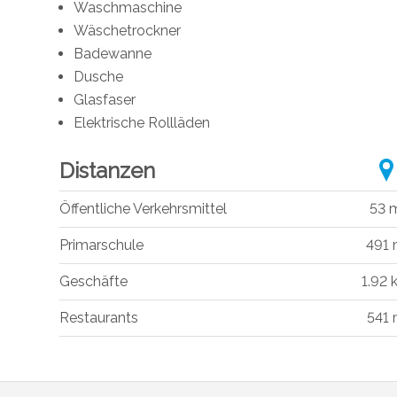
Waschmaschine
Wäschetrockner
Badewanne
Dusche
Glasfaser
Elektrische Rollläden
Distanzen
Öffentliche Verkehrsmittel
53 
Primarschule
491
Geschäfte
1.92 
Restaurants
541