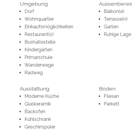
Umgebung
Aussenberei
Dorf
Balkon(e)
Wohnquartier
Terrasse(n)
Einkaufsmöglichkeiten
Garten
Restaurant(s)
Ruhige Lage
Bushaltestelle
Kindergarten
Primarschule
Wanderwege
Radweg
Ausstattung
Boden
Moderne Küche
Fliesen
Glaskeramik
Parkett
Backofen
Kühlschrank
Geschirrspüler