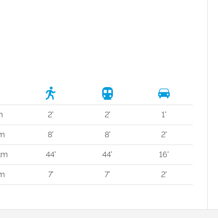
m
2'
2'
1'
 m
8'
8'
2'
km
44'
44'
16'
 m
7'
7'
2'