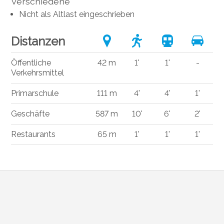
Verschiedene
Nicht als Altlast eingeschrieben
Distanzen
Öffentliche
42 m
1'
1'
-
Verkehrsmittel
Primarschule
111 m
4'
4'
1'
Geschäfte
587 m
10'
6'
2'
Restaurants
65 m
1'
1'
1'