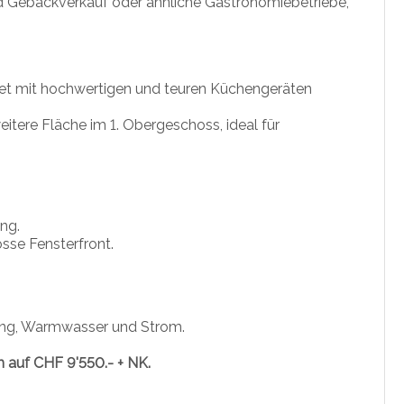
d Gebäckverkauf oder ähnliche Gastronomiebetriebe,
et mit hochwertigen und teuren Küchengeräten
tere Fläche im 1. Obergeschoss, ideal für
ng.
sse Fensterfront.
ung, Warmwasser und Strom.
ch auf CHF 9'550.- + NK.