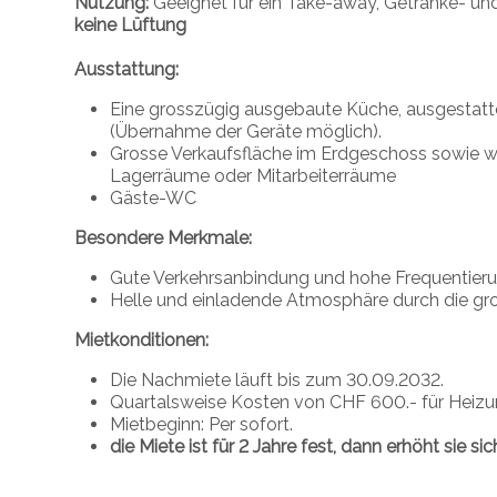
Nutzung:
Geeignet für ein Take-away, Getränke- un
keine Lüftung
Ausstattung:
Eine grosszügig ausgebaute Küche, ausgestatt
(Übernahme der Geräte möglich).
Grosse Verkaufsfläche im Erdgeschoss sowie wei
Lagerräume oder Mitarbeiterräume
Gäste-WC
Besondere Merkmale:
Gute Verkehrsanbindung und hohe Frequentieru
Helle und einladende Atmosphäre durch die gro
Mietkonditionen:
Die Nachmiete läuft bis zum 30.09.2032.
Quartalsweise Kosten von CHF 600.- für Heiz
Mietbeginn: Per sofort.
die Miete ist für 2 Jahre fest, dann erhöht sie si