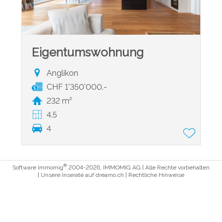
Eigentumswohnung
Anglikon
CHF 1'350'000.-
232 m²
4.5
4
®
Software Immomig
2004-2026, IMMOMIG AG | Alle Rechte vorbehalten
| Unsere Inserate auf
dreamo.ch
|
Rechtliche Hinweise