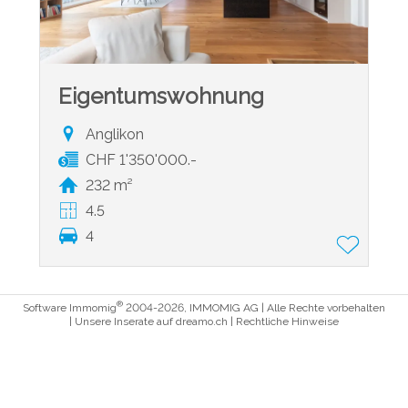
Eigentumswohnung
Anglikon
CHF 1'350'000.-
232 m²
4.5
4
®
Software Immomig
2004-2026, IMMOMIG AG | Alle Rechte vorbehalten
| Unsere Inserate auf
dreamo.ch
|
Rechtliche Hinweise