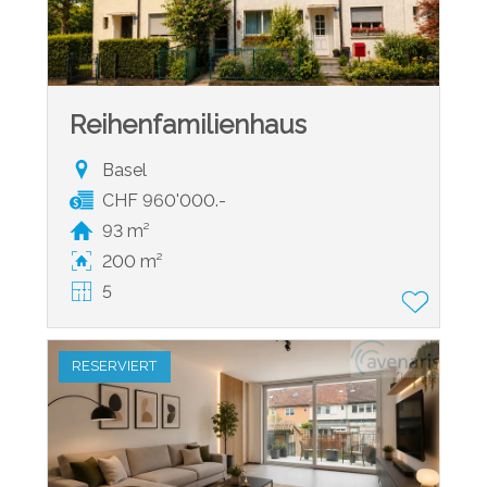
Reihenfamilienhaus
Basel
CHF 960'000.-
93 m²
200 m²
5
RESERVIERT