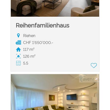
Reihenfamilienhaus
Riehen
CHF 1'650'000.-
117 m²
126 m²
5.5