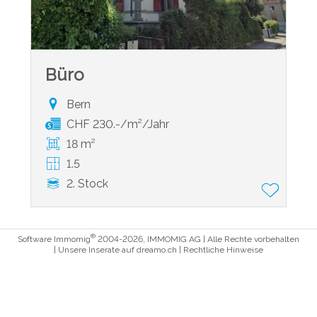
Büro
Bern
CHF 230.-/m²/Jahr
18 m²
1.5
2. Stock
®
Software Immomig
2004-2026, IMMOMIG AG | Alle Rechte vorbehalten
| Unsere Inserate auf
dreamo.ch
|
Rechtliche Hinweise